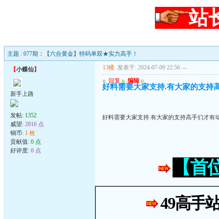
站
主题 : 077期：【六合黄金】特码单双★实力高手！
13楼
发表于: 2024-07-09 22:56
---
【
小蝶仙
】
u
回复
u
编辑
u
好料需要大家支持.有大家的支持高手
新手上路
发帖:
1352
好料需要大家支持.有大家的支持高手们才有动力
威望:
2816 点
铜币:
1 枚
贡献值:
0 点
好评度:
0 点
【首
49高手