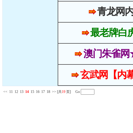
青龙网
最老牌白
澳门朱雀网
玄武网【内幕
<<
11
12
13
14
15
16
17
18
>>
[共
19
页] Go