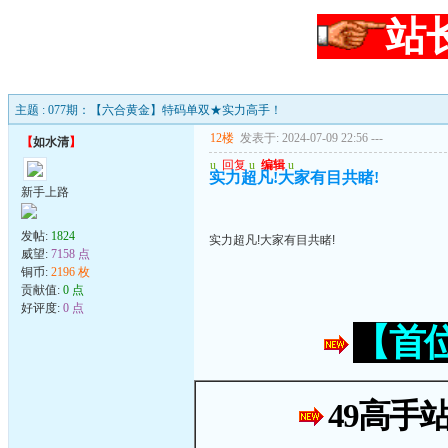
站
主题 : 077期：【六合黄金】特码单双★实力高手！
12楼
发表于: 2024-07-09 22:56
---
【
如水清
】
u
回复
u
编辑
u
实力超凡!大家有目共睹!
新手上路
发帖:
1824
实力超凡!大家有目共睹!
威望:
7158 点
铜币:
2196 枚
贡献值:
0 点
好评度:
0 点
【首
49高手