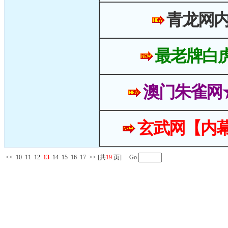
青龙网
最老牌白
澳门朱雀网
玄武网【内幕
<<
10
11
12
13
14
15
16
17
>>
[共
19
页] Go